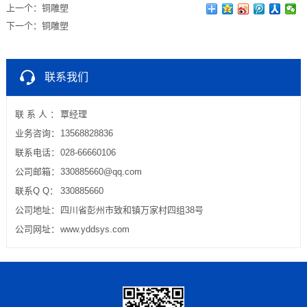
上一个：
铜雕塑
下一个：
铜雕塑
联系我们
联 系 人 ：
覃经理
业务咨询：
13568828836
联系电话：
028-66660106
公司邮箱：
330885660@qq.com
联系Q Q：
330885660
公司地址：
四川省彭州市致和镇万家村四组38号
公司网址：
www.yddsys.com