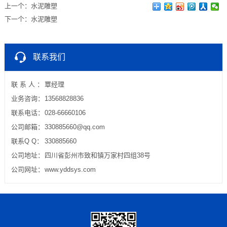
上一个：
水泥雕塑
下一个：
水泥雕塑
联系我们
联 系 人 ：
覃经理
业务咨询：
13568828836
联系电话：
028-66660106
公司邮箱：
330885660@qq.com
联系Q Q：
330885660
公司地址：
四川省彭州市致和镇万家村四组38号
公司网址：
www.yddsys.com