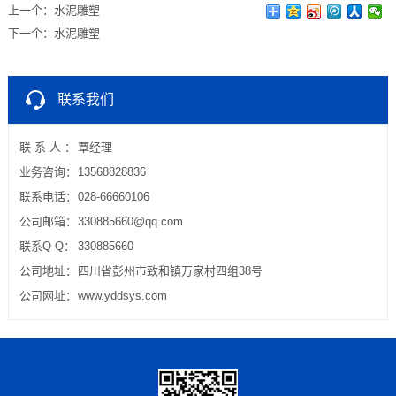
上一个：
水泥雕塑
下一个：
水泥雕塑
联系我们
联 系 人 ：
覃经理
业务咨询：
13568828836
联系电话：
028-66660106
公司邮箱：
330885660@qq.com
联系Q Q：
330885660
公司地址：
四川省彭州市致和镇万家村四组38号
公司网址：
www.yddsys.com