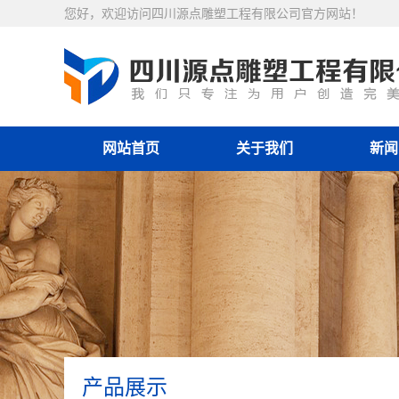
您好，欢迎访问四川源点雕塑工程有限公司官方网站！
网站首页
关于我们
新闻
产品展示